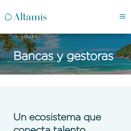
VOLVER
Bancas y gestoras
Un ecosistema que
Comunidad de inversores con Impacto Positivo
conecta talento,