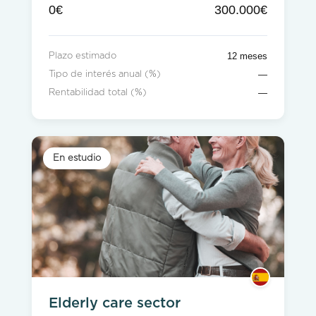
0€
300.000€
12 meses
Plazo estimado
—
Tipo de interés anual (%)
—
Rentabilidad total (%)
En estudio
Elderly care sector