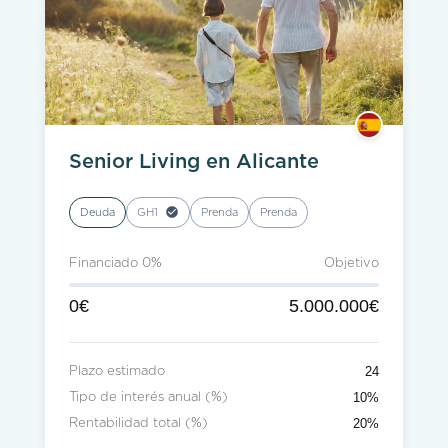
Senior Living en Alicante
Deuda
GH1
Prenda
Prenda
Financiado 0%
Objetivo
0€
5.000.000€
24
Plazo estimado
10%
Tipo de interés anual (%)
20%
Rentabilidad total (%)