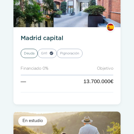
Madrid capital
Deuda
GH1
Pignoración
Financiado 0%
Objetivo
—
13.700.000€
En estudio