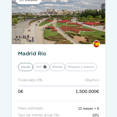
En estudio
Madrid Río
Deuda
GH1
Prenda
Proyecto y licencia
Financiado 0%
Objetivo
0€
1.500.000€
12 meses + 6
Plazo estimado
10%
Tipo de interés anual (%)