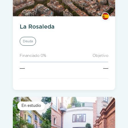
La Rosaleda
Deuda
Financiado 0%
Objetivo
—
—
En estudio